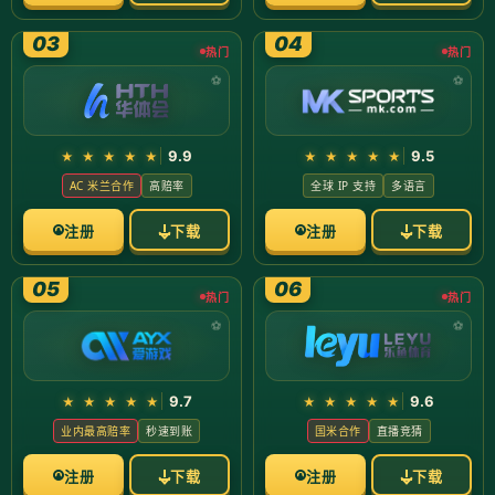
03
04
热门
热门
9.9
9.5
★ ★ ★ ★ ★
★ ★ ★ ★ ★
AC 米兰合作
高赔率
全球 IP 支持
多语言
注册
下载
注册
下载
05
06
热门
热门
9.7
9.6
★ ★ ★ ★ ★
★ ★ ★ ★ ★
业内最高赔率
秒速到账
国米合作
直播竞猜
注册
下载
注册
下载