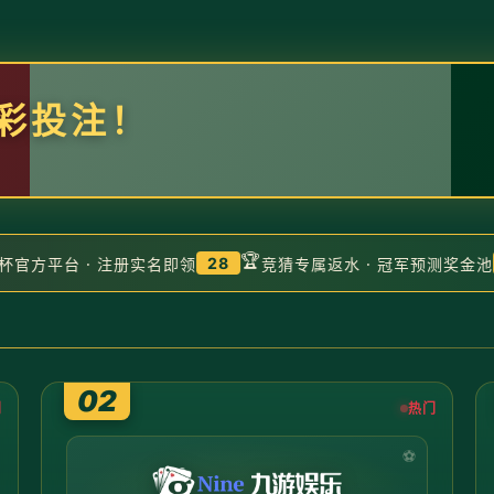
精彩投注！
🏆
官方平台 · 注册实名即领
竞猜专属返水 · 冠军预测奖金池
28
8
02
门
热门