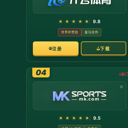
9.8
★ ★ ★ ★ ★
世界杯赞助
皇马合作
注册
下载
04
热
9.5
★ ★ ★ ★ ★